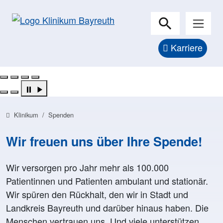
Karriere
Pflegekraft in weißer Arbeitskleidung zeigt direkt auf de
Vor grünem Hintergrund steht eine lächelnde Person in 
Eine lächelnde Pflegekraft in hellblauer OP-Kleidung häl
Lächelnde Pflegekraft in blauer Arbeitskleidung öffnet d
Previous
Next
Klinikum
Spenden
Wir freuen uns über Ihre Spende!
Wir versorgen pro Jahr mehr als 100.000
Patientinnen und Patienten ambulant und stationär.
Wir spüren den Rückhalt, den wir in Stadt und
Landkreis Bayreuth und darüber hinaus haben. Die
Menschen vertrauen uns. Und viele unterstützen