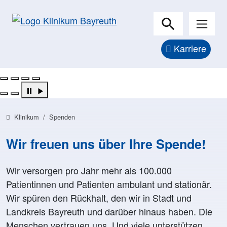
Karriere
Pflegekraft in weißer Arbeitskleidung zeigt direkt auf de
Vor grünem Hintergrund steht eine lächelnde Person in 
Eine lächelnde Pflegekraft in hellblauer OP-Kleidung häl
Lächelnde Pflegekraft in blauer Arbeitskleidung öffnet d
Previous
Next
Klinikum
Spenden
Wir freuen uns über Ihre Spende!
Wir versorgen pro Jahr mehr als 100.000
Patientinnen und Patienten ambulant und stationär.
Wir spüren den Rückhalt, den wir in Stadt und
Landkreis Bayreuth und darüber hinaus haben. Die
Menschen vertrauen uns. Und viele unterstützen